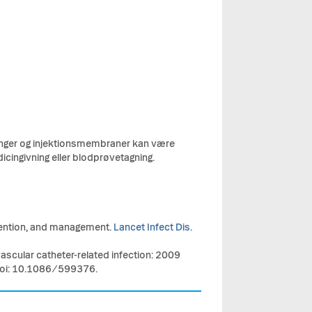
oblinger og injektionsmembraner kan være
icingivning eller blodprøvetagning.
evention, and management.
Lancet Infect Dis.
vascular catheter-related infection: 2009
doi: 10.1086/599376.