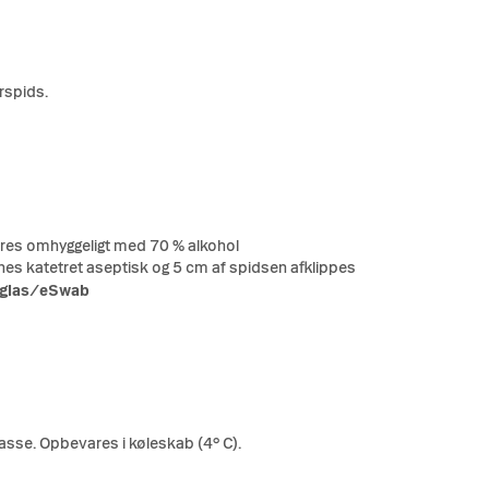
erspids.
eres omhyggeligt med 70 % alkohol
nes katetret aseptisk og 5 cm af spidsen afklippes
sglas/eSwab
kasse. Opbevares i køleskab (4° C).