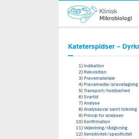
Kateterspidser – Dyrk
1)
Indikation
2)
Rekvisition
3)
Prøvemateriale
4)
Prøvemedie/prøvetagning
5)
Transport/holdbarhed
6)
Svartid
7)
Analyse
8)
Analysesvar samt tolkning
9)
Princip for analysen
10)
Konfirmation
11)
Vejledning/rådgivning
12)
Sensitivitet/specificitet