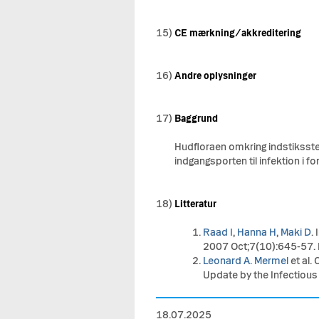
15)
CE mærkning/akkreditering
16)
Andre oplysninger
17)
Baggrund
Hudfloraen omkring indstikssted
indgangsporten til infektion i 
18)
Litteratur
Raad I
,
Hanna H
,
Maki D
.
2007 Oct;7(10):645-57.
Leonard A. Mermel
et al.
Update by the Infectious
18.07.2025