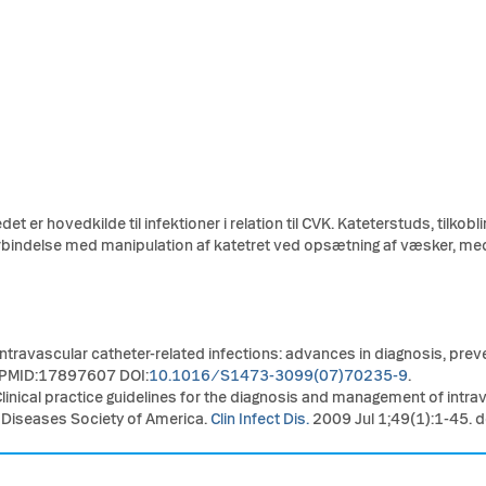
et er hovedkilde til infektioner i relation til CVK. Kateterstuds, tilk
forbindelse med manipulation af katetret ved opsætning af væsker, med
 Intravascular catheter-related infections: advances in diagnosis, pr
 PMID:17897607 DOI:
10.1016/S1473-3099(07)70235-9
.
 Clinical practice guidelines for the diagnosis and management of intra
 Diseases Society of America.
Clin Infect Dis.
2009 Jul 1;49(1):1-45. 