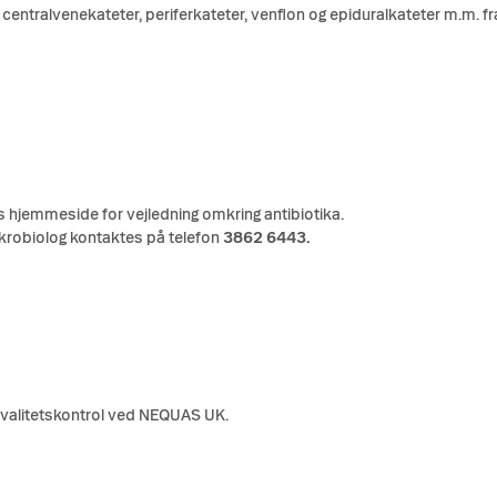
entralvenekateter, periferkateter, venflon og epiduralkateter m.m. fra
hjemmeside for vejledning omkring antibiotika.
krobiolog kontaktes på telefon
3862 6443.
kvalitetskontrol ved NEQUAS UK.