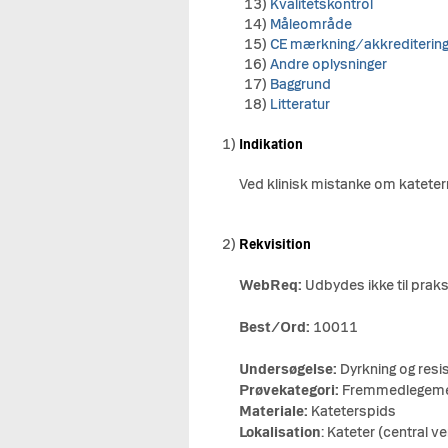
13)
Kvalitetskontrol
14)
Måleområde
15)
CE mærkning/akkrediterin
16)
Andre oplysninger
17)
Baggrund
18)
Litteratur
1)
Indikation
Ved klinisk mistanke om kateterr
2)
Rekvisition
WebReq:
Udbydes ikke til praks
Best/Ord:
10011
Undersøgelse:
Dyrkning og resi
Prøvekategori:
Fremmedlegem
Materiale:
Kateterspids
Lokalisation
: Kateter (central v