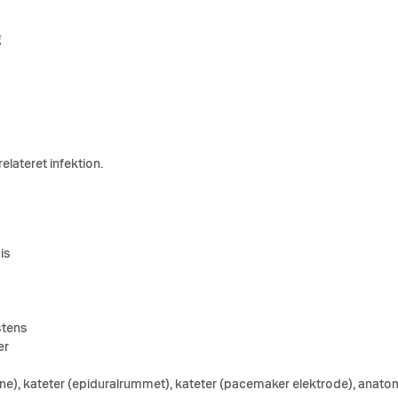
g
elateret infektion.
is
stens
er
ene), kateter (epiduralrummet), kateter (pacemaker elektrode), anatomis