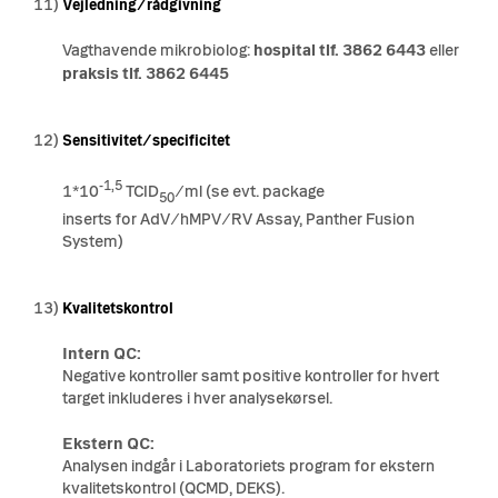
11)
Vejledning/rådgivning
Vagthavende mikrobiolog:
hospital tlf. 3862 6443
eller
praksis tlf. 3862 6445
12)
Sensitivitet/specificitet
-1,5
1*10
TCID
/ml (se evt. package
50
inserts
for
AdV/hMPV/RV Assay, Panther Fusion
System)
13)
Kvalitetskontrol
Intern QC:
Negative kontroller samt positive kontroller for hvert
target inkluderes i hver analysekørsel.
Ekstern QC:
Analysen indgår i Laboratoriets program for ekstern
kvalitetskontrol (QCMD, DEKS).