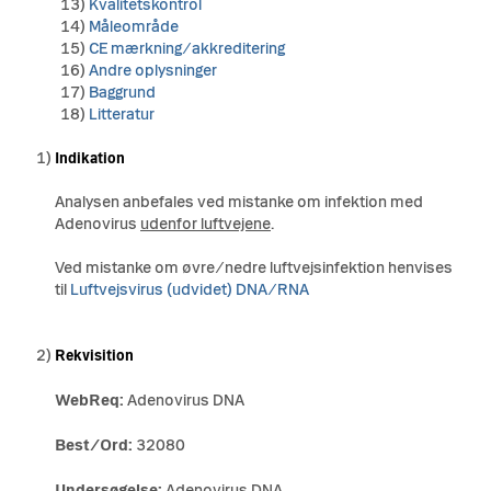
13)
Kvalitetskontrol
14)
Måleområde
15)
CE mærkning/akkreditering
16)
Andre oplysninger
17)
Baggrund
18)
Litteratur
1)
Indikation
Analysen anbefales ved mistanke om infektion med
Adenovirus
udenfor luftvejene
.
Ved mistanke om øvre/nedre luftvejsinfektion henvises
til
Luftvejsvirus (udvidet) DNA/RNA
2)
Rekvisition
WebReq:
Adenovirus DNA
Best/Ord:
32080
Undersøgelse:
Adenovirus DNA