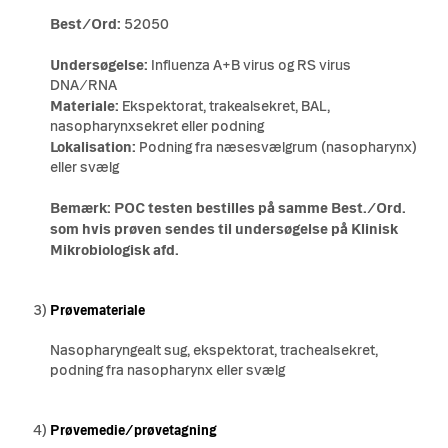
Best/Ord:
52050
Undersøgelse:
Influenza A+B virus og RS virus
DNA/RNA
Materiale:
Ekspektorat, trakealsekret, BAL,
nasopharynxsekret eller podning
Lokalisation:
Podning fra næsesvælgrum (nasopharynx)
eller svælg
Bemærk: POC testen bestilles på samme Best./Ord.
som hvis prøven sendes til undersøgelse på Klinisk
Mikrobiologisk afd.
3)
Prøvemateriale
Nasopharyngealt sug, ekspektorat, trachealsekret,
podning fra nasopharynx eller svælg
4)
Prøvemedie/prøvetagning