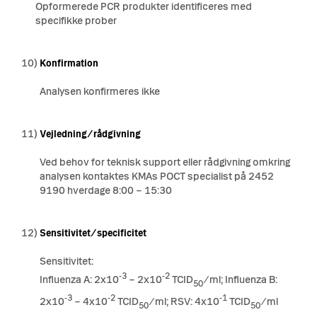
Opformerede PCR produkter identificeres med
specifikke prober
10)
Konfirmation
Analysen konfirmeres ikke
11)
Vejledning/rådgivning
Ved behov for teknisk support eller rådgivning omkring
analysen kontaktes KMAs POCT specialist på 2452
9190 hverdage 8:00 – 15:30
12)
Sensitivitet/specificitet
Sensitivitet:
-3
-2
Influenza A: 2x10
– 2x10
TCID
/ml; Influenza B:
50
-3
-2
-1
2x10
– 4x10
TCID
/ml; RSV: 4x10
TCID
/ml
50
50